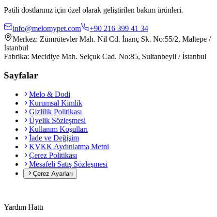
Patili dostlarınız için özel olarak geliştirilen bakım ürünleri.
info@melomypet.com
+90 216 399 41 34
Merkez: Zümrütevler Mah. Nil Cd. İnanç Sk. No:55/2, Maltepe /
İstanbul
Fabrika: Mecidiye Mah. Selçuk Cad. No:85, Sultanbeyli / İstanbul
Sayfalar
Melo & Dodi
Kurumsal Kimlik
Gizlilik Politikası
Üyelik Sözleşmesi
Kullanım Koşulları
İade ve Değişim
KVKK Aydınlatma Metni
Çerez Politikası
Mesafeli Satış Sözleşmesi
Çerez Ayarları
Yardım Hattı