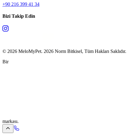
+90 216 399 41 34
Bizi Takip Edin
©
2026
MeloMyPet.
2026 Norm Bitkisel, Tüm Hakları Saklıdır.
Bir
Size Nasıl Yardımcı Olabiliriz?
MeloMyPet
·
Müşteri Hizmetleri
E-posta gönderin
info@melomypet.com
·
Ayrıntılı konular için en iyisi — kayıt altında kalır.
markası.
Bizi arayın